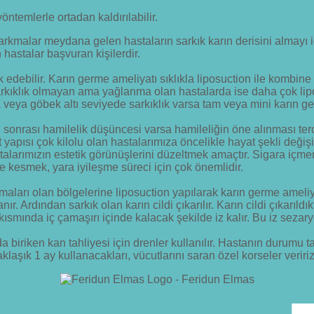
öntemlerle ortadan kaldırılabilir.
arkmalar meydana gelen hastaların sarkık karın derisini almayı i
hastalar başvuran kişilerdir.
ik edebilir. Karın germe ameliyatı sıklıkla liposuction ile kombine
arkıklık olmayan ama yağlanma olan hastalarda ise daha çok lipos
a veya göbek altı seviyede sarkıklık varsa tam veya mini karın ge
onrası hamilelik düşüncesi varsa hamileliğin öne alınması terci
yapısı çok kilolu olan hastalarımıza öncelikle hayat şekli değişi
astalarımızın estetik görünüşlerini düzeltmek amaçtır. Sigara iç
de kesmek, yara iyileşme süreci için çok önemlidir.
nmaları olan bölgelerine liposuction yapılarak karın germe ameliy
r. Ardından sarkık olan karın cildi çıkarılır. Karın cildi çıkarıldıkt
kısmında iç çamaşırı içinde kalacak şekilde iz kalır. Bu iz seza
da biriken kan tahliyesi için drenler kullanılır. Hastanın durumu 
laşık 1 ay kullanacakları, vücutlarını saran özel korseler veririz v