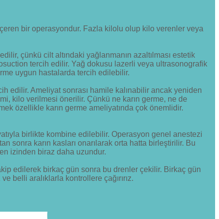
çeren bir operasyondur. Fazla kilolu olup kilo verenler veya
 edilir, çünkü cilt altındaki yağlanmanın azaltılması estetik
uction tercih edilir. Yağ dokusu lazerli veya ultrasonografik
rme uygun hastalarda tercih edilebilir.
h edilir. Ameliyat sonrası hamile kalınabilir ancak yeniden
mi, kilo verilmesi önerilir. Çünkü ne karın germe, ne de
memek özellikle karın germe ameliyatında çok önemlidir.
atıyla birlikte kombine edilebilir. Operasyon genel anestezi
an sonra karın kasları onarılarak orta hatta birleştirilir. Bu
ryen izinden biraz daha uzundur.
takip edilerek birkaç gün sonra bu drenler çekilir. Birkaç gün
e belli aralıklarla kontrollere çağırırız.