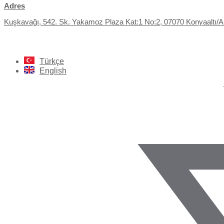
Adres
Kuşkavağı, 542. Sk. Yakamoz Plaza Kat:1 No:2, 07070 Konyaaltı/An
Türkçe
English