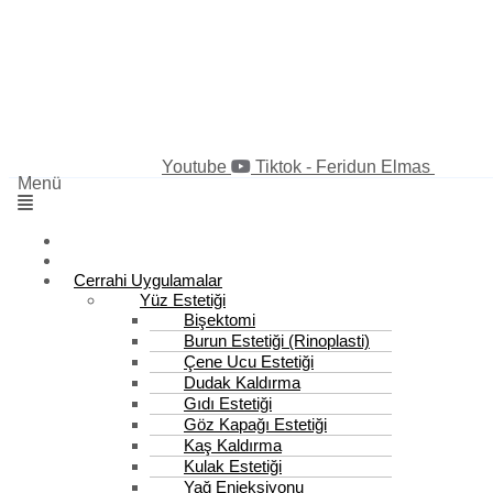
Youtube
Tiktok - Feridun Elmas
Menü
Anasayfa
Markamız
Cerrahi Uygulamalar
Yüz Estetiği
Bişektomi
Burun Estetiği (Rinoplasti)
Çene Ucu Estetiği
Dudak Kaldırma
Gıdı Estetiği
Göz Kapağı Estetiği
Kaş Kaldırma
Kulak Estetiği
Yağ Enjeksiyonu