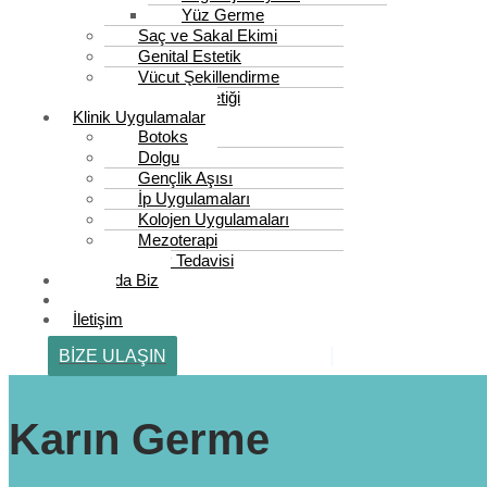
Yüz Germe
Saç ve Sakal Ekimi
Genital Estetik
Vücut Şekillendirme
Meme Estetiği
Klinik Uygulamalar
Botoks
Dolgu
Gençlik Aşısı
İp Uygulamaları
Kolojen Uygulamaları
Mezoterapi
PRP Tedavisi
Basında Biz
Blog
İletişim
BİZE ULAŞIN
Karın Germe