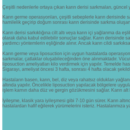
Çeşitli nedenlerle ortaya çıkan karın derisi sarkmaları, güncel y
Karın germe operasyonları, çeşitli sebeplerle karın derisinde s
hamilelik geçirip doğum sonrası karın derisinde sarkma oluşan 
Karın derisi sarkıklığına cilt altı veya karın içi yağlanma da eşl
olarak daha kabul edilebilir sonuçlar sağlar. Karın derisinde s
yardımcı yöntemlerin eşliğinde alınır. Ancak karın cildi sarkıks
Karın germe veya liposuction için uygun hastalarda operasyon s
sarkmalar, çatlaklar oluşabileceğinden öne alınmaktadır. Vücut 
liposuction ameliyatları kilo verdirmek için yapılır. Temelde h
Sigarayı, ameliyat öncesi 3 hafta, sonrası 4 hafta olacak şekil
Hastaların basen, karın, bel, diz veya rahatsız oldukları yağla
altında yapılır. Öncelikle liposuction yapılacak bölgelere uygulanı
işlem karnın daha düz ve gergin gözükmesini sağlar. Karın alt 
İyileşme, klasik yara iyileşmesi gibi 7-10 gün sürer. Karın altın
hastalardan hafif eğilerek yürümelerini isteriz. Hastalarımıza yak